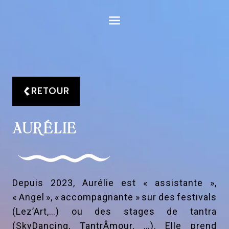
Aller
au
contenu
RETOUR
AURÉLIE
Depuis 2023, Aurélie est « assistante »,
« Angel », « accompagnante » sur des festivals
(Lez’Art,…) ou des stages de tantra
(SkyDancing, TantrÂmour, …). Elle prend